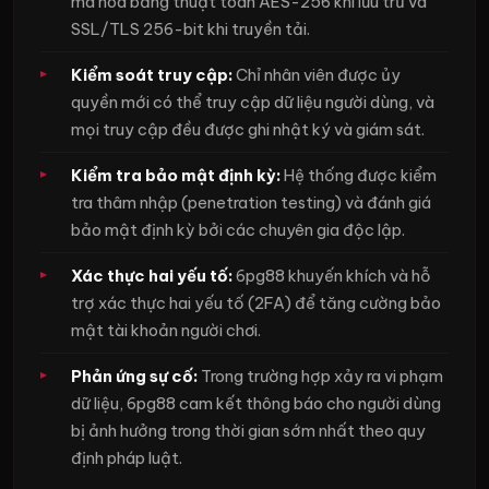
mã hóa bằng thuật toán AES-256 khi lưu trữ và
SSL/TLS 256-bit khi truyền tải.
Kiểm soát truy cập:
Chỉ nhân viên được ủy
quyền mới có thể truy cập dữ liệu người dùng, và
mọi truy cập đều được ghi nhật ký và giám sát.
Kiểm tra bảo mật định kỳ:
Hệ thống được kiểm
tra thâm nhập (penetration testing) và đánh giá
bảo mật định kỳ bởi các chuyên gia độc lập.
Xác thực hai yếu tố:
6pg88 khuyến khích và hỗ
trợ xác thực hai yếu tố (2FA) để tăng cường bảo
mật tài khoản người chơi.
Phản ứng sự cố:
Trong trường hợp xảy ra vi phạm
dữ liệu, 6pg88 cam kết thông báo cho người dùng
bị ảnh hưởng trong thời gian sớm nhất theo quy
định pháp luật.