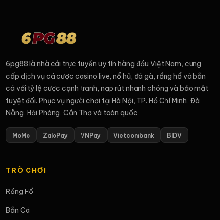
6pg88 là nhà cái trực tuyến uy tín hàng đầu Việt Nam, cung
cấp dịch vụ cá cược casino live, nổ hũ, đá gà, rồng hổ và bắn
cá với tỷ lệ cược cạnh tranh, nạp rút nhanh chóng và bảo mật
tuyệt đối. Phục vụ người chơi tại Hà Nội, TP. Hồ Chí Minh, Đà
Nẵng, Hải Phòng, Cần Thơ và toàn quốc.
MoMo
ZaloPay
VNPay
Vietcombank
BIDV
TRÒ CHƠI
Rồng Hổ
Bắn Cá