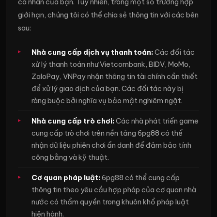
cá nhân của bạn. Tuy nhiên, trong một số trường hợp
giới hạn, chúng tôi có thể chia sẻ thông tin với các bên
sau:
Nhà cung cấp dịch vụ thanh toán:
Các đối tác
xử lý thanh toán như Vietcombank, BIDV, MoMo,
ZaloPay, VNPay nhận thông tin tài chính cần thiết
để xử lý giao dịch của bạn. Các đối tác này bị
ràng buộc bởi nghĩa vụ bảo mật nghiêm ngặt.
Nhà cung cấp trò chơi:
Các nhà phát triển game
cung cấp trò chơi trên nền tảng 6pg88 có thể
nhận dữ liệu phiên chơi ẩn danh để đảm bảo tính
công bằng và kỹ thuật.
Cơ quan pháp luật:
6pg88 có thể cung cấp
thông tin theo yêu cầu hợp pháp của cơ quan nhà
nước có thẩm quyền trong khuôn khổ pháp luật
hiện hành.