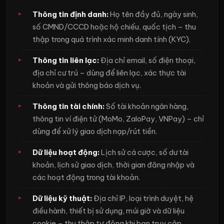
Thông tin định danh:
Họ tên đầy đủ, ngày sinh,
số CMND/CCCD hoặc hộ chiếu, quốc tịch – thu
thập trong quá trình xác minh danh tính (KYC).
Thông tin liên lạc:
Địa chỉ email, số điện thoại,
địa chỉ cư trú – dùng để liên lạc, xác thực tài
khoản và gửi thông báo dịch vụ.
Thông tin tài chính:
Số tài khoản ngân hàng,
thông tin ví điện tử (MoMo, ZaloPay, VNPay) – chỉ
dùng để xử lý giao dịch nạp/rút tiền.
Dữ liệu hoạt động:
Lịch sử cá cược, số dư tài
khoản, lịch sử giao dịch, thời gian đăng nhập và
các hoạt động trong tài khoản.
Dữ liệu kỹ thuật:
Địa chỉ IP, loại trình duyệt, hệ
điều hành, thiết bị sử dụng, múi giờ và dữ liệu
cookie – thu thập tự động khi bạn truy cập