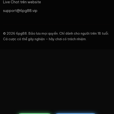
Live Chat trên website
support@6pg88.vip
© 2026 6pg88. Bảo lưu mọi quyền. Chỉ dành cho người trên 18 tuổi.
Cá cược có thể gây nghiện – hãy chơi có trách nhiệm.