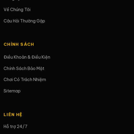
Về Chúng Tôi
Câu Hỏi Thường Gặp
CHÍNH SÁCH
Điều Khoản & Điều Kiện
Chính Sách Bảo Mật
Chơi Có Trách Nhiệm
Sitemap
LIÊN HỆ
Hỗ trợ 24/7