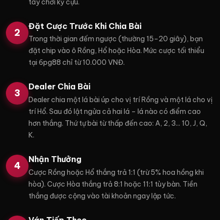
tay chơi kỳ cựu.
Đặt Cược Trước Khi Chia Bài
2
Trong thời gian đếm ngược (thường 15–20 giây), bạn
đặt chip vào ô Rồng, Hổ hoặc Hòa. Mức cược tối thiểu
tại 6pg88 chỉ từ 10.000 VNĐ.
Dealer Chia Bài
3
Dealer chia một lá bài úp cho vị trí Rồng và một lá cho vị
trí Hổ. Sau đó lật ngửa cả hai lá – lá nào có điểm cao
hơn thắng. Thứ tự bài từ thấp đến cao: A, 2, 3... 10, J, Q,
K.
Nhận Thưởng
4
Cược Rồng hoặc Hổ thắng trả 1:1 (trừ 5% hoa hồng khi
hòa). Cược Hòa thắng trả 8:1 hoặc 11:1 tùy bàn. Tiền
thắng được cộng vào tài khoản ngay lập tức.
Ván Tiếp Theo