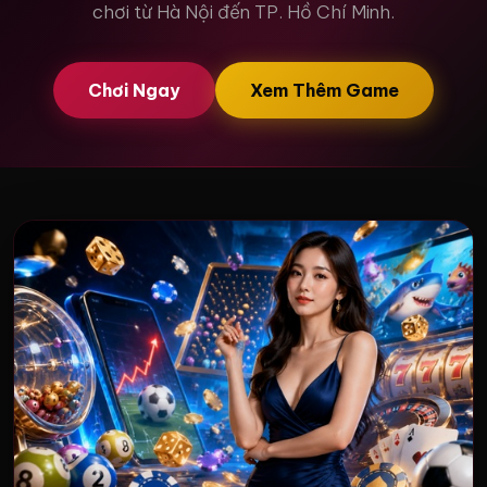
chơi từ Hà Nội đến TP. Hồ Chí Minh.
Chơi Ngay
Xem Thêm Game